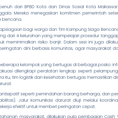
enuh dari BPBD Kota dan Dinas Sosial Kota Makassar.
gala. Mereka menegaskan komitmen pemerintah sete
n bencana.
kesiapsiagaan bagi warga dan Tim Kampung Siaga Bencana
ang dari 4 kelurahan yang mempelajari prosedur tanggap
tuk meminimalkan risiko banjir. Dalam sesi ini juga dil
m peringatan dini berbasis komunitas, agar masyaraka
beberapa kelompok yang bertugas di berbagai posko: infor
akuasi dilengkapi peralatan lengkap seperti pelampu
ra itu, tim logistik dan kesehatan bertugas memastikan 
rurat.
si antisipatif seperti pemindahan barang berharga, dan 
ilitas). Jalur komunikasi darurat diuji melalui koordi
kerja efektif untuk memberi peringatan cepat.
tahanan masyarakat, dilakukan pula pembagian Cash 